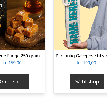
yne Fudge 250 gram
kr.
159,00
kr.
109,00
Gå til shop
Gå til shop