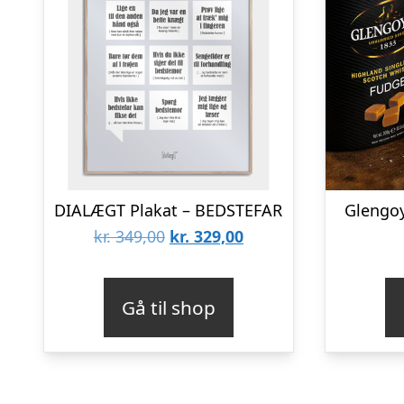
DIALÆGT Plakat – BEDSTEFAR
Glengo
Den
Den
kr.
349,00
kr.
329,00
oprindelige
aktuelle
pris
pris
Gå til shop
var:
er:
kr. 349,00.
kr. 329,00.