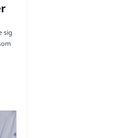
er
e sig
 som