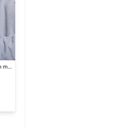
Personlig Gavepose til vin med Tekst