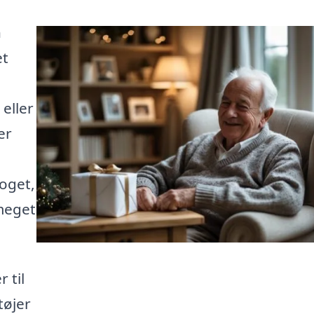
n
et
 eller
er
noget,
 meget
 til
tøjer