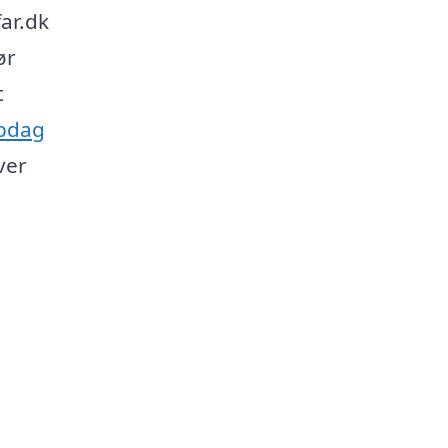
far.dk
ør
t
opdag
ver