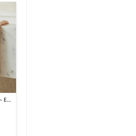
Håndklæde med Broderi – Egen Tekst (60×40 cm)